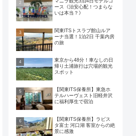
マニラ観光3泊4日モデルコ
ース《治安心配！つまらな
いは本当？》
関東ITSトスラブ館山ルア
ーナ当選！1泊2日 千葉内房
の旅
東京から48分！車なしの日
帰り土浦旅行は穴場的観光
スポット
【関東ITS保養所】東急ホ
テルハーヴェスト旧軽井沢
に福利厚生で宿泊
【関東ITS保養所】ラビス
タ富士 河口湖 客室からの絶
景に感激