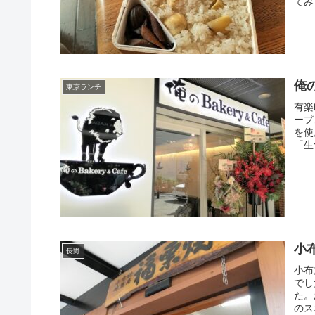
てみ
俺
東京ランチ
有楽
ープ
を使
「生
した
小
長野
小布
でし
た。
のス