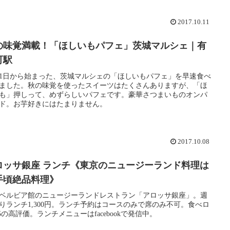
2017.10.11
の味覚満載！「ほしいもパフェ」茨城マルシェ｜有
町駅
月1日から始まった、茨城マルシェの「ほしいもパフェ」を早速食べ
ました。秋の味覚を使ったスイーツはたくさんありますが、「ほ
も」押しって、めずらしいパフェです。豪華さつまいものオンパ
ド。お芋好きにはたまりません。
2017.10.08
ロッサ銀座 ランチ《東京のニュージーランド料理は
手頃絶品料理》
ベルビア館のニュージーランドレストラン「アロッサ銀座」。週
りランチ1,300円。ランチ予約はコースのみで席のみ不可。食べロ
.5の高評価。ランチメニューはfacebookで発信中。