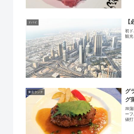
【
ドバイ
初ド
観光
グ
東京ランチ
グ
JR
ーフ
値打