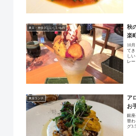
秋
東京・神奈川おいしいもの
楽
10
てき
しい
レー
ア
東京ランチ
お
銀座
替わ
グ3