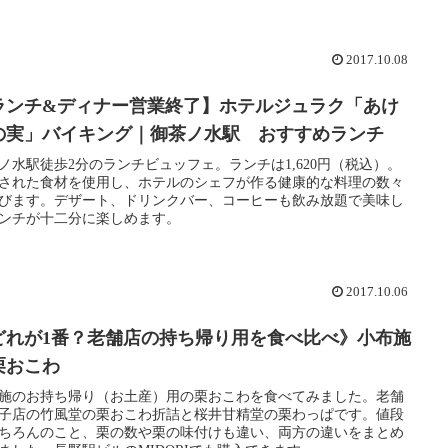
2017.10.08
ランチ&ディナー営業終了】ホテルジュラク「あけ
の実」バイキング｜御茶ノ水駅 おすすめランチ
ノ水駅徒歩2分のランチビュッフェ。ランチは1,620円（税込）。
された食材を使用し、ホテルのシェフが作る健康的な料理の数々
びます。デザート、ドリンクバー、コーヒーも飲み放題で美味し
ンチが十二分に楽しめます。
2017.10.06
どれが1番？老舗店の持ち帰り用を食べ比べ》小布施
栗おこわ
施のお持ち帰り（お土産）用の栗おこわを食べてみました。老舗
子店の竹風堂の栗おこわ折詰と桜井甘精堂の栗わっぱです。値段
ちろんのこと、栗の数や栗の味付けも違い、両方の違いをまとめ