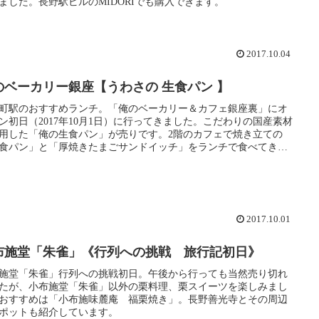
ました。長野駅ビルのMIDORIでも購入できます。
2017.10.04
のベーカリー銀座【うわさの 生食パン 】
町駅のおすすめランチ。「俺のベーカリー＆カフェ銀座裏」にオ
ン初日（2017年10月1日）に行ってきました。こだわりの国産素材
用した「俺の生食パン」が売りです。2階のカフェで焼き立ての
食パン」と「厚焼きたまごサンドイッチ」をランチで食べてきま
。
2017.10.01
布施堂「朱雀」《行列への挑戦 旅行記初日》
施堂「朱雀」行列への挑戦初日。午後から行っても当然売り切れ
たが、小布施堂「朱雀」以外の栗料理、栗スイーツを楽しみまし
おすすめは「小布施味麓庵 福栗焼き」。長野善光寺とその周辺
ポットも紹介しています。