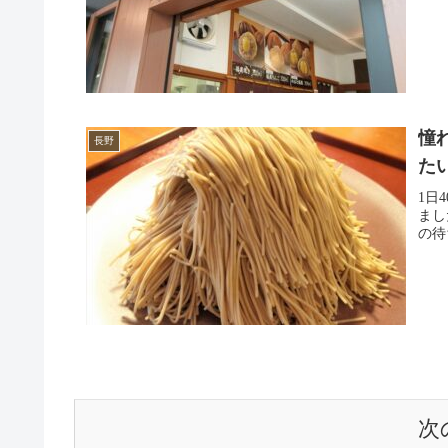
憧
長野
た
1日
まし
の待
次