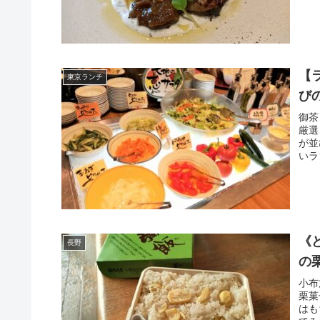
【
東京ランチ
び
御茶
厳選
が並
いラ
《
長野
の
小布
栗菓
はも