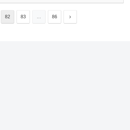
次
82
83
…
86
へ