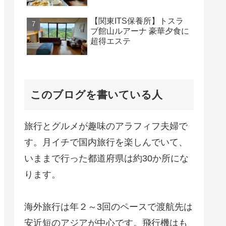
【関東ITS保養所】トスラ
ブ館山ルアーナ 豪華夕食に
超得エステ
このブログを書いている人
旅行とグルメが趣味のアラフィフ夫婦で
す。月イチで国内旅行を楽しんでいて、
いままで行った都道府県は約30か所にな
ります。
海外旅行は年２～3回のペースで渡航先は
安近短のアジアが中心です。飛行機はも