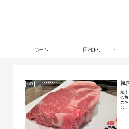
ホーム
国内旅行
韓
韓国
週末
の焼
のあ
台グ