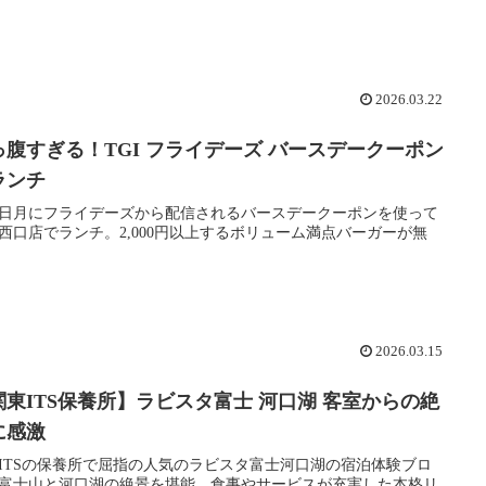
2026.03.22
っ腹すぎる！TGI フライデーズ バースデークーポン
ランチ
日月にフライデーズから配信されるバースデークーポンを使って
西口店でランチ。2,000円以上するボリューム満点バーガーが無
2026.03.15
関東ITS保養所】ラビスタ富士 河口湖 客室からの絶
に感激
ITSの保養所で屈指の人気のラビスタ富士河口湖の宿泊体験ブロ
富士山と河口湖の絶景を堪能。食事やサービスが充実した本格リ