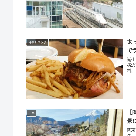
太
神奈川ランチ
で
誕生
横浜
料。
【
山梨
景
関東
グ。