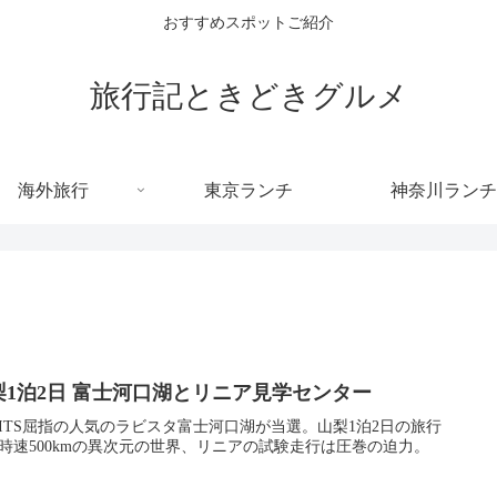
おすすめスポットご紹介
旅行記ときどきグルメ
海外旅行
東京ランチ
神奈川ランチ
梨1泊2日 富士河口湖とリニア見学センター
ITS屈指の人気のラビスタ富士河口湖が当選。山梨1泊2日の旅行
時速500kmの異次元の世界、リニアの試験走行は圧巻の迫力。