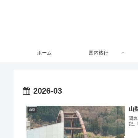
ホーム
国内旅行
2026-03
山
山梨
関東
記。