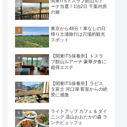
関東ITSトスラブ館山ルア
ーナ当選！1泊2日 千葉内房
の旅
東京から48分！車なしの日
帰り土浦旅行は穴場的観光
スポット
【関東ITS保養所】トスラ
ブ館山ルアーナ 豪華夕食に
超得エステ
【関東ITS保養所】ラビス
タ富士 河口湖 客室からの絶
景に感激
ライトアップ カフェ & ダイ
ニング 流山おおたかの森 ラ
ンチビュッフェ