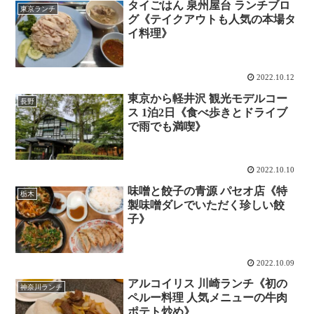
タイごはん 泉州屋台 ランチブロ
東京ランチ
グ《テイクアウトも人気の本場タ
イ料理》
2022.10.12
東京から軽井沢 観光モデルコー
長野
ス 1泊2日《食べ歩きとドライブ
で雨でも満喫》
2022.10.10
味噌と餃子の青源 パセオ店《特
栃木
製味噌ダレでいただく珍しい餃
子》
2022.10.09
アルコイリス 川崎ランチ《初の
神奈川ランチ
ペルー料理 人気メニューの牛肉
ポテト炒め》