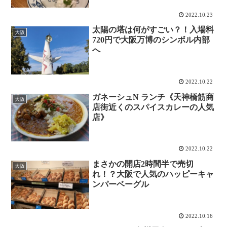
2022.10.23
太陽の塔は何がすごい？！入場料
大阪
720円で大阪万博のシンボル内部
へ
2022.10.22
ガネーシュN ランチ《天神橋筋商
大阪
店街近くのスパイスカレーの人気
店》
2022.10.22
まさかの開店2時間半で売切
大阪
れ！？大阪で人気のハッピーキャ
ンパーベーグル
2022.10.16