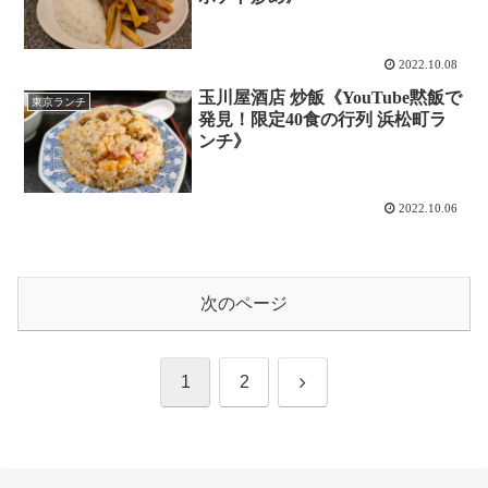
2022.10.08
玉川屋酒店 炒飯《YouTube黙飯で
東京ランチ
発見！限定40食の行列 浜松町ラ
ンチ》
2022.10.06
次のページ
次
1
2
へ