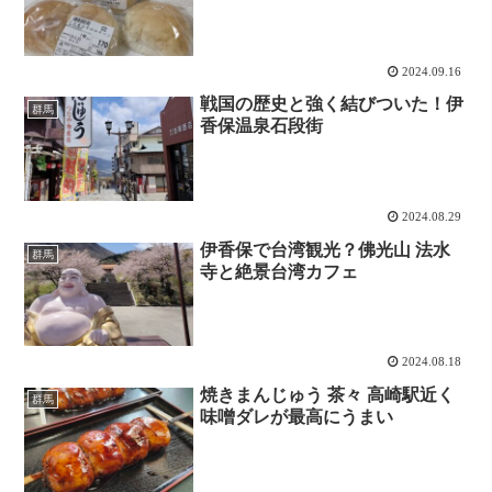
2024.09.16
戦国の歴史と強く結びついた！伊
群馬
香保温泉石段街
2024.08.29
伊香保で台湾観光？佛光山 法水
群馬
寺と絶景台湾カフェ
2024.08.18
焼きまんじゅう 茶々 高崎駅近く
群馬
味噌ダレが最高にうまい