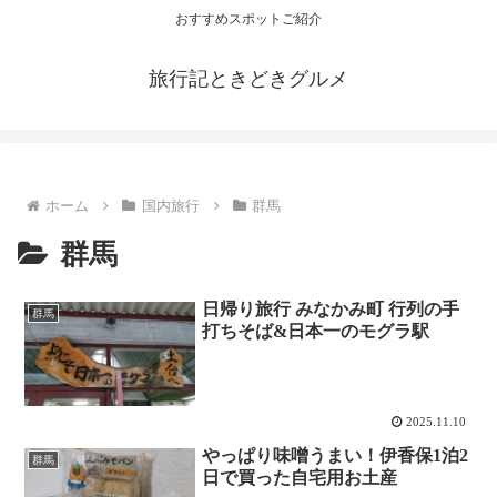
おすすめスポットご紹介
旅行記ときどきグルメ
ホーム
国内旅行
群馬
群馬
日帰り旅行 みなかみ町 行列の手
群馬
打ちそば&日本一のモグラ駅
2025.11.10
やっぱり味噌うまい！伊香保1泊2
群馬
日で買った自宅用お土産