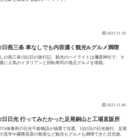
2025.11.10
泊2日燕三条 車なしでも内容濃く観光&グルメ満喫
しの燕三条1泊2日の旅行記。観光のハイライトは彌彦神社で、そ
後に人気のイタリアンと回転寿司の地元グルメを堪能。
2025.11.06
泊2日日光 行ってみたかった足尾銅山と工場直販所
ITS保養所の日光千姫物語が抽選で当選。1泊2日の日光旅行。足尾
の見学や霧降高原の散策など観光もグルメも満喫できた日光旅。