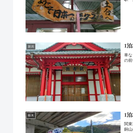
1
新潟
車な
の前
1
栃木
関東
銅山