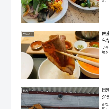
銀
生活メモ
ら
プラ
焼き
日
群馬
グ
みな
駅・