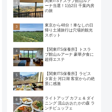
関東ITSトスラブ館山ルア
ーナ当選！1泊2日 千葉内房
の旅
東京から48分！車なしの日
帰り土浦旅行は穴場的観光
スポット
【関東ITS保養所】トスラ
ブ館山ルアーナ 豪華夕食に
超得エステ
【関東ITS保養所】ラビス
タ富士 河口湖 客室からの絶
景に感激
ライトアップ カフェ & ダイ
ニング 流山おおたかの森 ラ
ンチビュッフェ