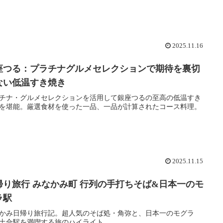
2025.11.16
座つる：プラチナグルメセレクションで期待を裏切
ない低温すき焼き
チナ・グルメセレクションを活用して銀座つるの至高の低温すき
を堪能。厳選食材を使った一品、一品が計算されたコース料理。
2025.11.15
帰り旅行 みなかみ町 行列の手打ちそば&日本一のモ
ラ駅
かみ日帰り旅行記。超人気のそば処・角弥と、日本一のモグラ
土合駅を満喫する旅のハイライト。