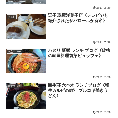
2021.05.30
逗子 珠屋洋菓子店《テレビでも
神奈川
紹介されたザバロールが有名》
2021.05.29
ハヌリ 新橋 ランチ ブログ《破格
東京ランチ
の韓国料理前菜ビュッフェ》
2021.05.26
巨牛荘 六本木 ランチブログ《和
東京ランチ
牛カルビの肉汁 プルコギ焼きう
どん》
2021.05.26