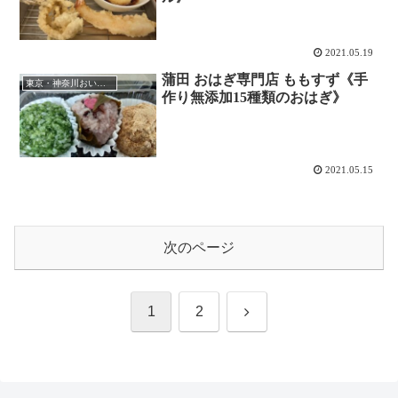
2021.05.19
蒲田 おはぎ専門店 ももすず《手
東京・神奈川おいしいもの
作り無添加15種類のおはぎ》
2021.05.15
次のページ
次
1
2
へ