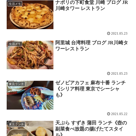
ナポリの下町食堂 川崎 ブログ JR
生活メモ
川崎タワー レストラン
2021.05.23
阿里城 台湾料理 ブログ JR川崎タ
生活メモ
ワーレストラン
2021.05.23
ゼノビアカフェ 麻布十番 ランチ
東京ランチ
《シリア料理 東京でシーシャ
も》
2021.05.22
天ぷら すずき 蒲田 ランチ《壺の
東京ランチ
副菜食べ放題の揚げたてスタイ
ル》