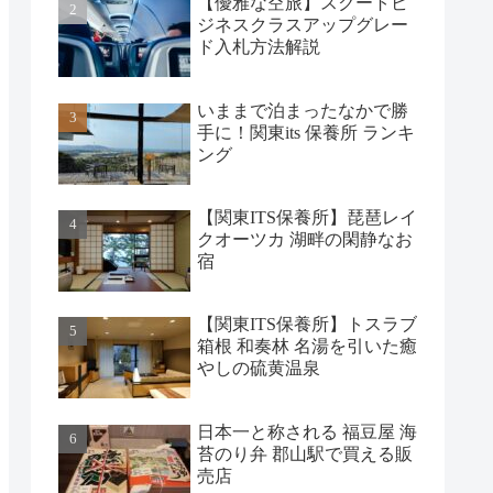
【優雅な空旅】スクートビ
ジネスクラスアップグレー
ド入札方法解説
いままで泊まったなかで勝
手に！関東its 保養所 ランキ
ング
【関東ITS保養所】琵琶レイ
クオーツカ 湖畔の閑静なお
宿
【関東ITS保養所】トスラブ
箱根 和奏林 名湯を引いた癒
やしの硫黄温泉
日本一と称される 福豆屋 海
苔のり弁 郡山駅で買える販
売店